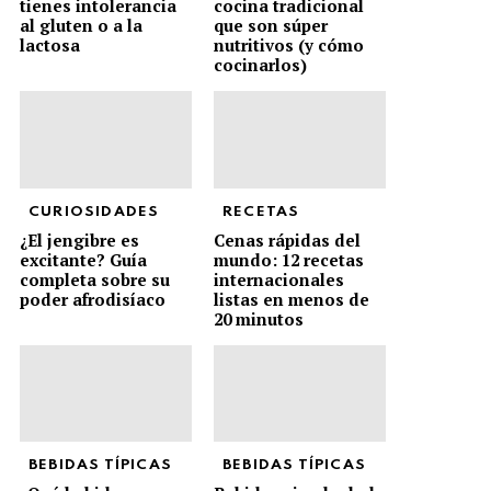
tienes intolerancia
cocina tradicional
al gluten o a la
que son súper
lactosa
nutritivos (y cómo
cocinarlos)
CURIOSIDADES
RECETAS
¿El jengibre es
Cenas rápidas del
excitante? Guía
mundo: 12 recetas
completa sobre su
internacionales
poder afrodisíaco
listas en menos de
20 minutos
BEBIDAS TÍPICAS
BEBIDAS TÍPICAS