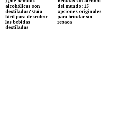
¿Qué bebidas
Bebidas sin alcohol
alcohólicas son
del mundo: 15
destiladas? Guía
opciones originales
fácil para descubrir
para brindar sin
las bebidas
resaca
destiladas