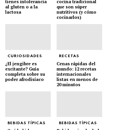
tienes intolerancia
cocina tradicional
al gluten o a la
que son súper
lactosa
nutritivos (y cómo
cocinarlos)
CURIOSIDADES
RECETAS
¿El jengibre es
Cenas rápidas del
excitante? Guía
mundo: 12 recetas
completa sobre su
internacionales
poder afrodisíaco
listas en menos de
20 minutos
BEBIDAS TÍPICAS
BEBIDAS TÍPICAS