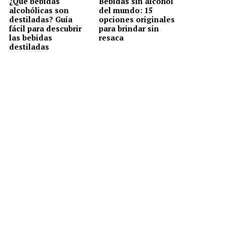
¿Qué bebidas
Bebidas sin alcohol
alcohólicas son
del mundo: 15
destiladas? Guía
opciones originales
fácil para descubrir
para brindar sin
las bebidas
resaca
destiladas