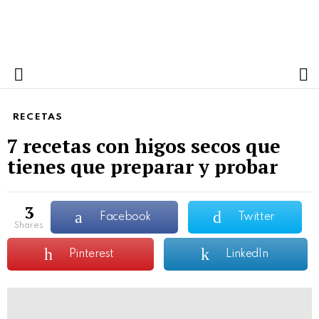
S
Menu
RECETAS
7 recetas con higos secos que
tienes que preparar y probar
3
Facebook
Twitter
shares
Pinterest
LinkedIn